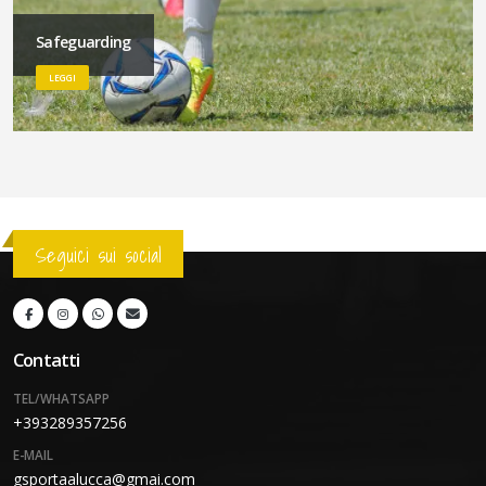
Safeguarding
LEGGI
Seguici sui social
Contatti
TEL/WHATSAPP
+393289357256
E-MAIL
gsportaalucca@gmai.com